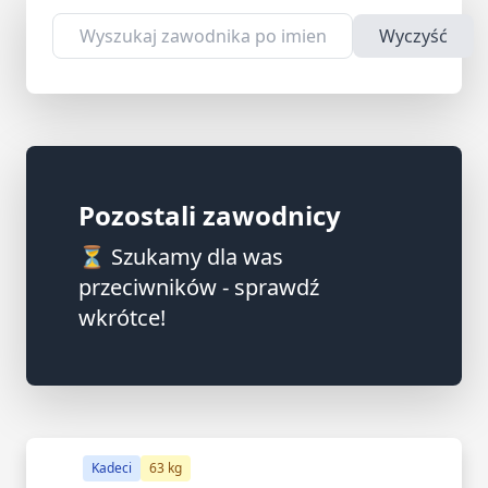
Wyczyść
Pozostali zawodnicy
⏳ Szukamy dla was
przeciwników - sprawdź
wkrótce!
Kadeci
63 kg