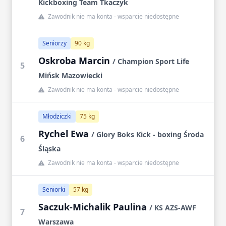
Kickboxing Team Tkaczyk
Zawodnik nie ma konta - wsparcie niedostępne
Seniorzy
90 kg
Oskroba Marcin
/ Champion Sport Life
5
Mińsk Mazowiecki
Zawodnik nie ma konta - wsparcie niedostępne
Młodziczki
75 kg
Rychel Ewa
/ Glory Boks Kick - boxing Środa
6
Śląska
Zawodnik nie ma konta - wsparcie niedostępne
Seniorki
57 kg
Saczuk-Michalik Paulina
/ KS AZS-AWF
7
Warszawa