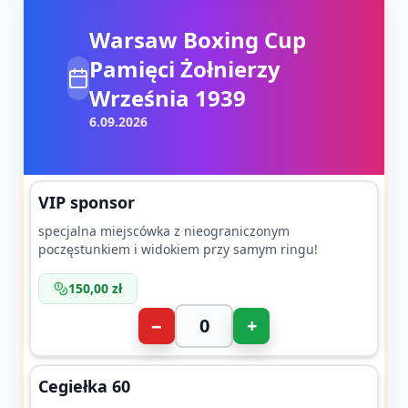
Warsaw Boxing Cup
Pamięci Żołnierzy
Września 1939
6.09.2026
VIP sponsor
specjalna miejscówka z nieograniczonym
poczęstunkiem i widokiem przy samym ringu!
150,00 zł
−
+
Cegiełka 60