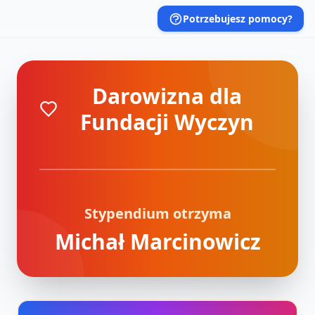
Potrzebujesz pomocy?
Darowizna dla
Fundacji Wyczyn
Stypendium otrzyma
Michał Marcinowicz