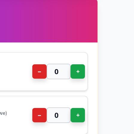
−
+
we)
−
+