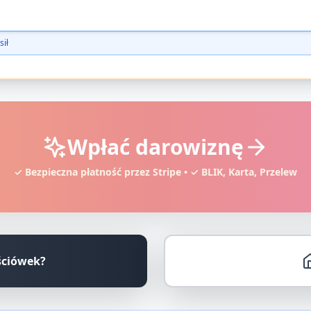
sił
Wpłać darowiznę
✓ Bezpieczna płatność przez Stripe • ✓ BLIK, Karta, Przelew
ściówek?