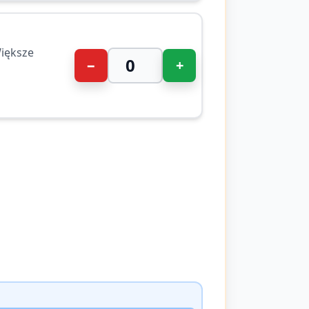
iększe
−
+