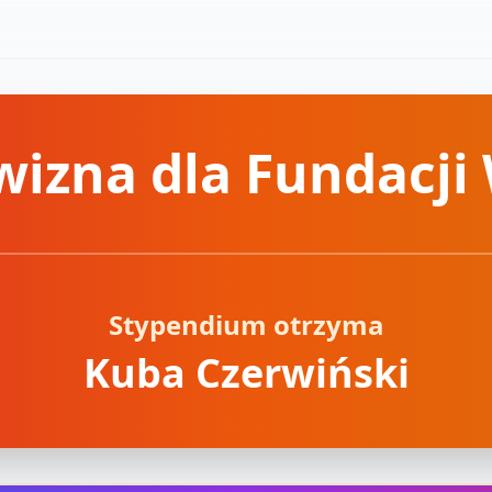
izna dla Fundacji
Stypendium otrzyma
Kuba Czerwiński