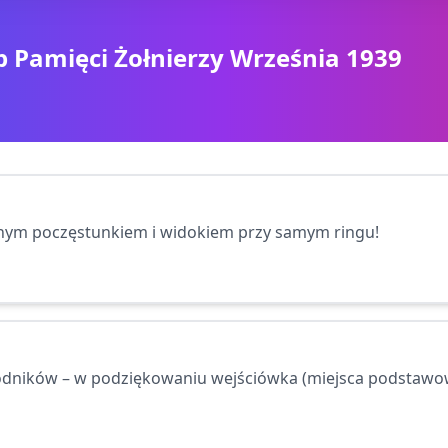
 Pamięci Żołnierzy Września 1939
onym poczęstunkiem i widokiem przy samym ringu!
wodników – w podziękowaniu wejściówka (miejsca podstawo