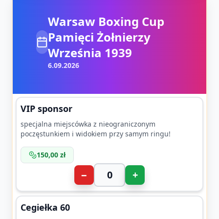
Warsaw Boxing Cup
Pamięci Żołnierzy
Września 1939
6.09.2026
VIP sponsor
specjalna miejscówka z nieograniczonym
poczęstunkiem i widokiem przy samym ringu!
150,00 zł
−
+
Cegiełka 60