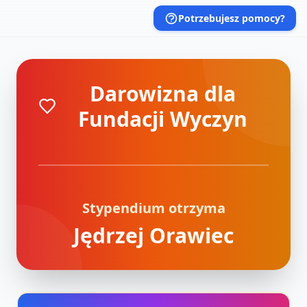
Potrzebujesz pomocy?
Darowizna dla
Fundacji Wyczyn
Stypendium otrzyma
Jędrzej Orawiec