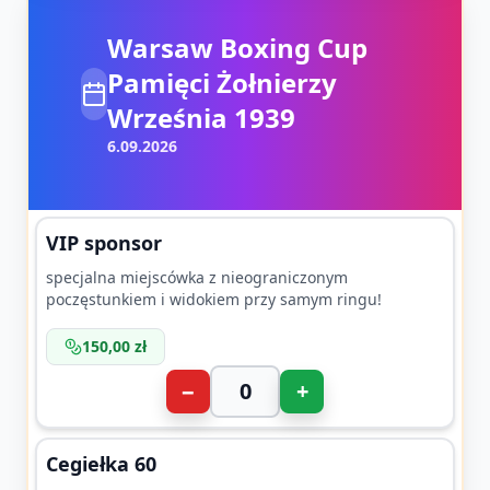
Warsaw Boxing Cup
Pamięci Żołnierzy
Września 1939
6.09.2026
VIP sponsor
specjalna miejscówka z nieograniczonym
poczęstunkiem i widokiem przy samym ringu!
150,00 zł
−
+
Cegiełka 60