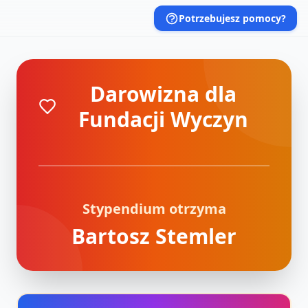
Potrzebujesz pomocy?
Darowizna dla
Fundacji Wyczyn
Stypendium otrzyma
Bartosz Stemler