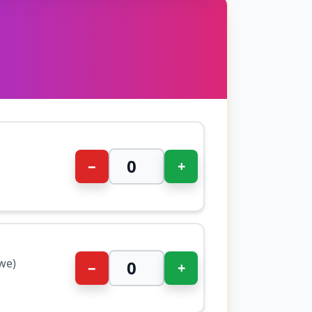
−
+
we)
−
+