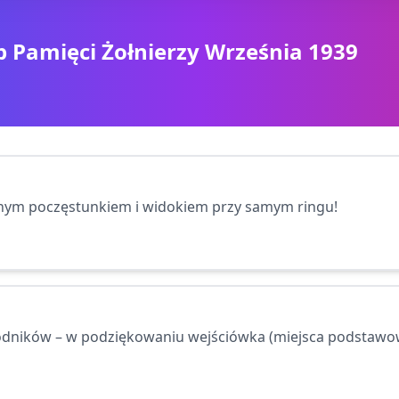
 Pamięci Żołnierzy Września 1939
onym poczęstunkiem i widokiem przy samym ringu!
wodników – w podziękowaniu wejściówka (miejsca podstawo