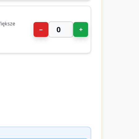
iększe
−
+