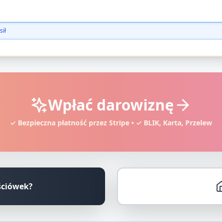
sił
Wpłać darowiznę
✓ Bezpieczna płatność przez Stripe • ✓ BLIK, Karta, Przelew
ściówek?