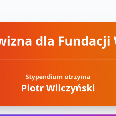
izna dla Fundacji
Stypendium otrzyma
Piotr Wilczyński