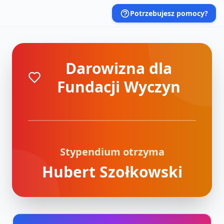
Potrzebujesz pomocy?
Darowizna dla
Fundacji Wyczyn
Stypendium otrzyma
Hubert Szołkowski