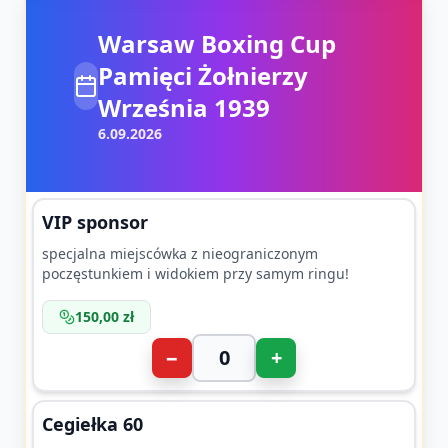
Warsaw Boxing Cup
Pamięci Żołnierzy
Września 1939
6.09.2026
VIP sponsor
specjalna miejscówka z nieograniczonym
poczęstunkiem i widokiem przy samym ringu!
150,00 zł
−
+
Cegiełka 60