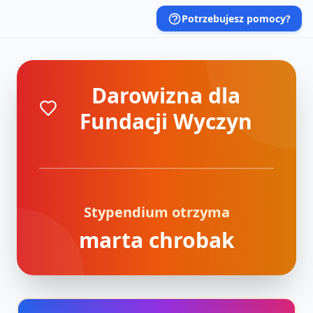
Potrzebujesz pomocy?
Darowizna dla
Fundacji Wyczyn
Stypendium otrzyma
marta chrobak