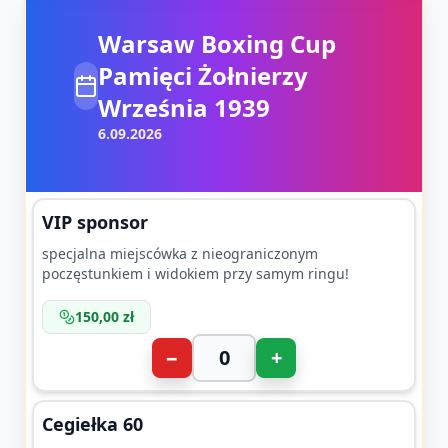
Warsaw Boxing Cup
Pamięci Żołnierzy
Września 1939
6.09.2026
VIP sponsor
specjalna miejscówka z nieograniczonym
poczęstunkiem i widokiem przy samym ringu!
150,00 zł
−
+
Cegiełka 60