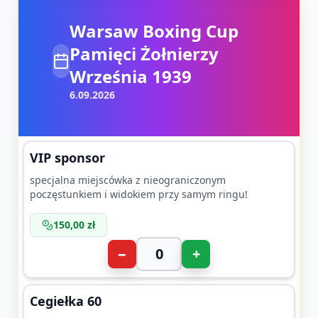
Warsaw Boxing Cup
Pamięci Żołnierzy
Września 1939
6.09.2026
VIP sponsor
specjalna miejscówka z nieograniczonym
poczęstunkiem i widokiem przy samym ringu!
150,00 zł
−
+
Cegiełka 60