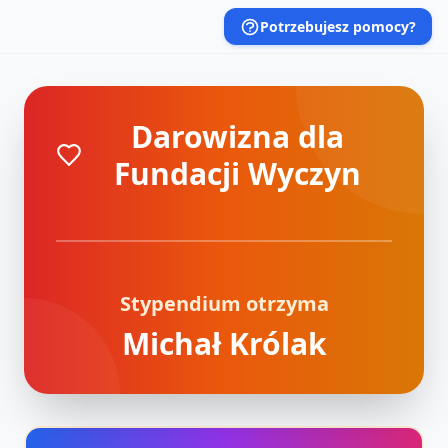
Potrzebujesz pomocy?
Darowizna dla
Fundacji Wyczyn
Stypendium otrzyma
Michał Królak