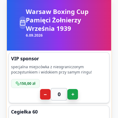
Warsaw Boxing Cup
Pamięci Żołnierzy
Września 1939
6.09.2026
VIP sponsor
specjalna miejscówka z nieograniczonym
poczęstunkiem i widokiem przy samym ringu!
150,00 zł
−
+
Cegiełka 60