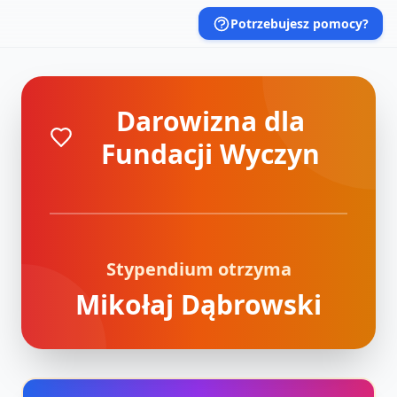
Potrzebujesz pomocy?
Darowizna dla
Fundacji Wyczyn
Stypendium otrzyma
Mikołaj Dąbrowski