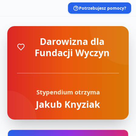
Potrzebujesz pomocy?
Darowizna dla
Fundacji Wyczyn
Stypendium otrzyma
Jakub Knyziak