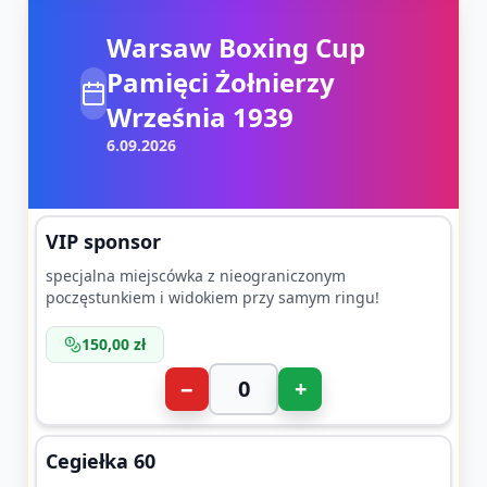
Warsaw Boxing Cup
Pamięci Żołnierzy
Września 1939
6.09.2026
VIP sponsor
specjalna miejscówka z nieograniczonym
poczęstunkiem i widokiem przy samym ringu!
150,00 zł
−
+
Cegiełka 60