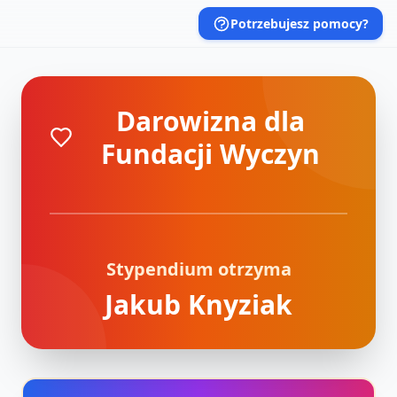
Potrzebujesz pomocy?
Darowizna dla
Fundacji Wyczyn
Stypendium otrzyma
Jakub Knyziak