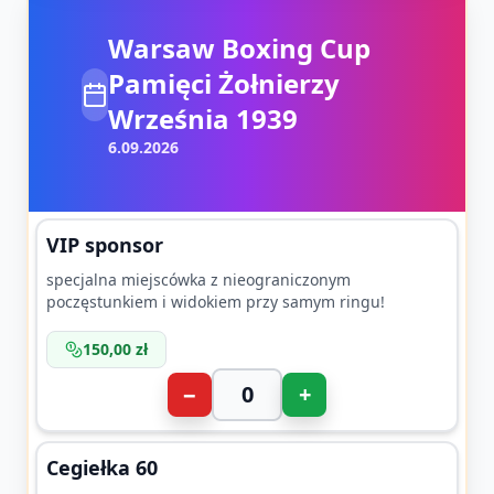
Warsaw Boxing Cup
Pamięci Żołnierzy
Września 1939
6.09.2026
VIP sponsor
specjalna miejscówka z nieograniczonym
poczęstunkiem i widokiem przy samym ringu!
150,00 zł
−
+
Cegiełka 60