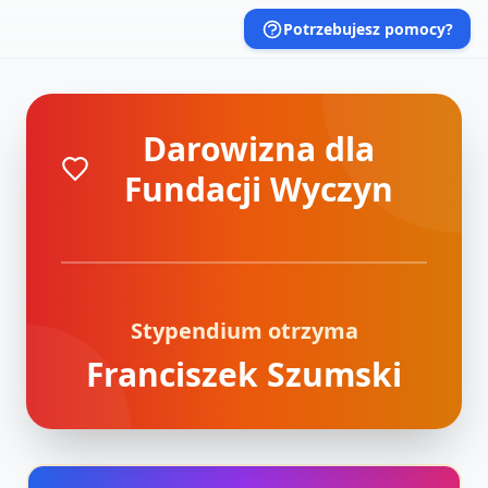
Potrzebujesz pomocy?
Darowizna dla
Fundacji Wyczyn
Stypendium otrzyma
Franciszek Szumski