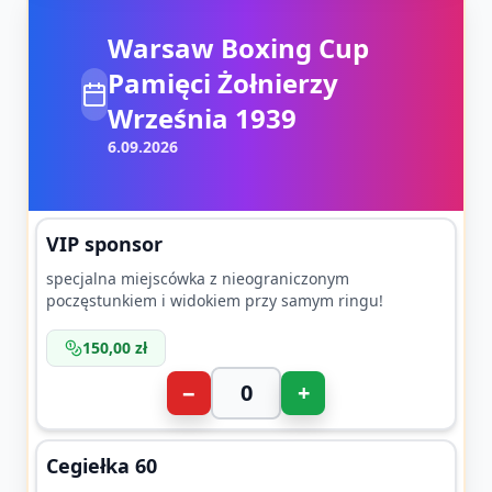
Warsaw Boxing Cup
Pamięci Żołnierzy
Września 1939
6.09.2026
VIP sponsor
specjalna miejscówka z nieograniczonym
poczęstunkiem i widokiem przy samym ringu!
150,00 zł
−
+
Cegiełka 60