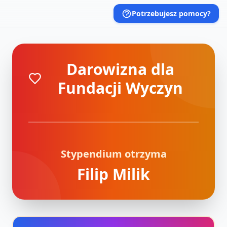
Potrzebujesz pomocy?
Darowizna dla
Fundacji Wyczyn
Stypendium otrzyma
Filip Milik