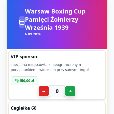
Warsaw Boxing Cup
Pamięci Żołnierzy
Września 1939
6.09.2026
VIP sponsor
specjalna miejscówka z nieograniczonym
poczęstunkiem i widokiem przy samym ringu!
150,00 zł
−
+
Cegiełka 60