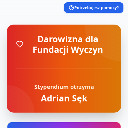
Potrzebujesz pomocy?
Darowizna dla
Fundacji Wyczyn
Stypendium otrzyma
Adrian Sęk