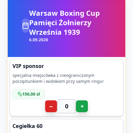
Warsaw Boxing Cup
Pamięci Żołnierzy
Września 1939
6.09.2026
VIP sponsor
specjalna miejscówka z nieograniczonym
poczęstunkiem i widokiem przy samym ringu!
150,00 zł
−
+
Cegiełka 60