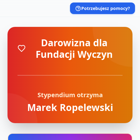
Potrzebujesz pomocy?
Darowizna dla
Fundacji Wyczyn
Stypendium otrzyma
Marek Ropelewski