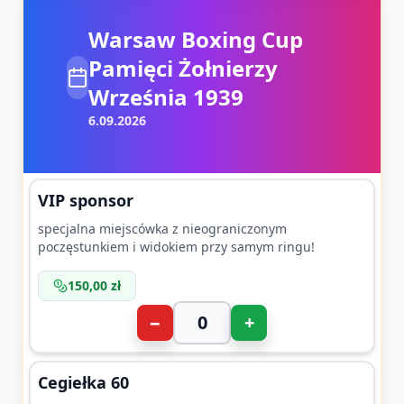
Warsaw Boxing Cup
Pamięci Żołnierzy
Września 1939
6.09.2026
VIP sponsor
specjalna miejscówka z nieograniczonym
poczęstunkiem i widokiem przy samym ringu!
150,00 zł
−
+
Cegiełka 60