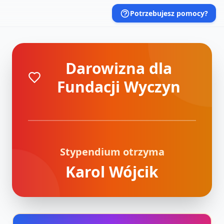
Potrzebujesz pomocy?
Darowizna dla
Fundacji Wyczyn
Stypendium otrzyma
Karol Wójcik