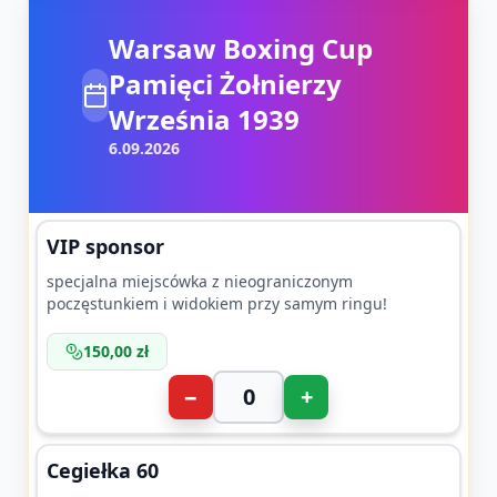
Warsaw Boxing Cup
Pamięci Żołnierzy
Września 1939
6.09.2026
VIP sponsor
specjalna miejscówka z nieograniczonym
poczęstunkiem i widokiem przy samym ringu!
150,00 zł
−
+
Cegiełka 60