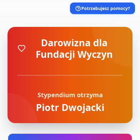
Potrzebujesz pomocy?
Darowizna dla
Fundacji Wyczyn
Stypendium otrzyma
Piotr Dwojacki