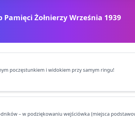
 Pamięci Żołnierzy Września 1939
onym poczęstunkiem i widokiem przy samym ringu!
wodników – w podziękowaniu wejściówka (miejsca podstawo