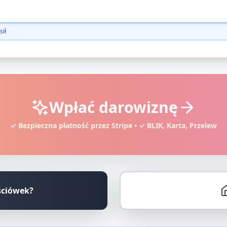
sił
Wpłać darowiznę
✓ Bezpieczna płatność przez Stripe • ✓ BLIK, Karta, Przelew
ściówek?