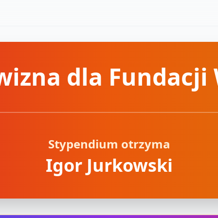
izna dla Fundacji
Stypendium otrzyma
Igor Jurkowski