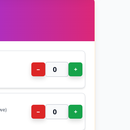
−
+
we)
−
+