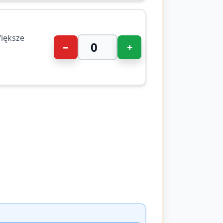
iększe
−
+