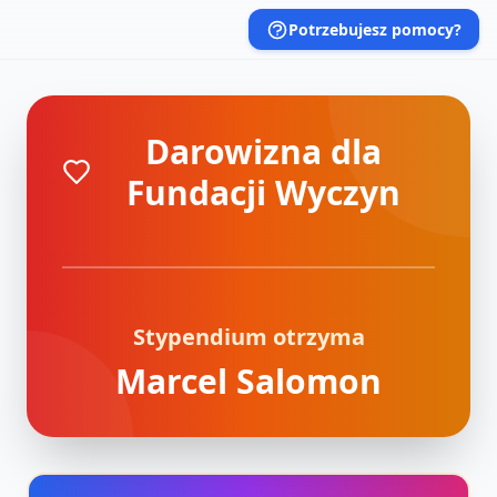
Potrzebujesz pomocy?
Darowizna dla
Fundacji Wyczyn
Stypendium otrzyma
Marcel Salomon