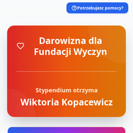
Potrzebujesz pomocy?
Darowizna dla
Fundacji Wyczyn
Stypendium otrzyma
Wiktoria Kopacewicz