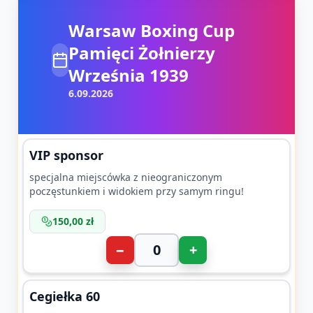
Warsaw Boxing Cup
Pamięci Żołnierzy
Września 1939
6.09.2026
VIP sponsor
specjalna miejscówka z nieograniczonym
poczęstunkiem i widokiem przy samym ringu!
150,00 zł
−
+
Cegiełka 60