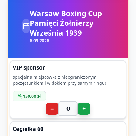
Warsaw Boxing Cup
Pamięci Żołnierzy
Września 1939
6.09.2026
VIP sponsor
specjalna miejscówka z nieograniczonym
poczęstunkiem i widokiem przy samym ringu!
150,00 zł
−
+
Cegiełka 60