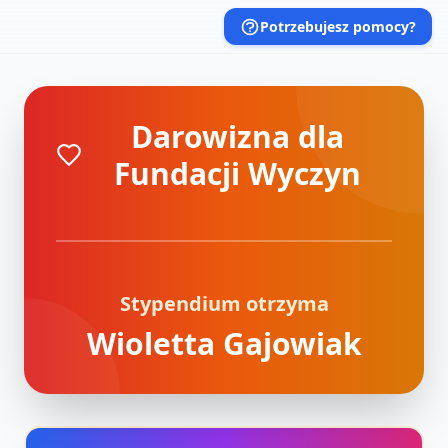
Potrzebujesz pomocy?
Darowizna dla
Fundacji Wyczyn
Stypendium otrzyma
Wioletta Gajowiak